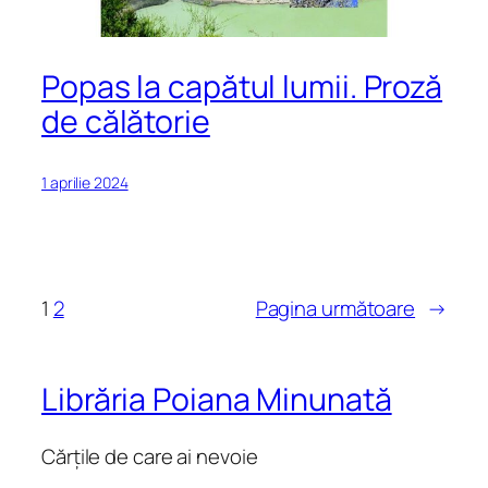
Popas la capătul lumii. Proză
de călătorie
1 aprilie 2024
1
2
Pagina următoare
→
Librăria Poiana Minunată
Cărțile de care ai nevoie