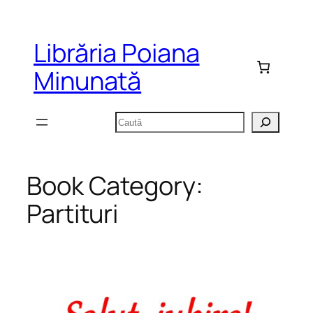
Sari
la
Librăria Poiana
conținut
Minunată
Caută
Book Category:
Partituri