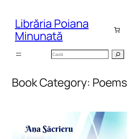
Sari
la
Librăria Poiana
conținut
Minunată
Caută
Book Category:
Poems