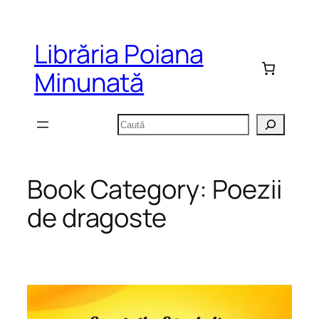
Sari
la
Librăria Poiana
conținut
Minunată
Caută
Book Category:
Poezii
de dragoste