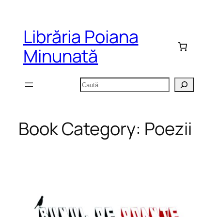
Sari
la
Librăria Poiana
conținut
Minunată
Caută
Book Category:
Poezii