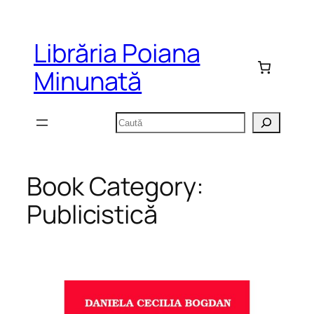
Sari
la
Librăria Poiana
conținut
Minunată
Caută
Book Category:
Publicistică