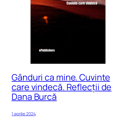
Gânduri ca mine. Cuvinte
care vindecă. Reflecții de
Dana Burcă
1 aprilie 2024