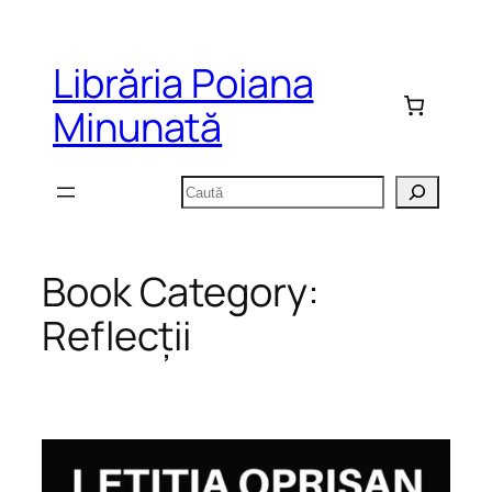
Sari
la
Librăria Poiana
conținut
Minunată
Caută
Book Category:
Reflecții