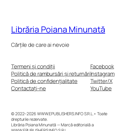
Librăria Poiana Minunată
Cărțile de care ai nevoie
Termeni și condiții
Facebook
Politică de rambursări și returnări
Instagram
Politică de confidențialitate
Twitter/X
Contactați-ne
YouTube
© 2022–2026 WWW.EPUBLISHERS.INFO S.R.L.• Toate
drepturile rezervate.
Librăria Poiana Minunată — Marcă editorială a
WWW.EPUBLISHERS.INFO S.R.L.