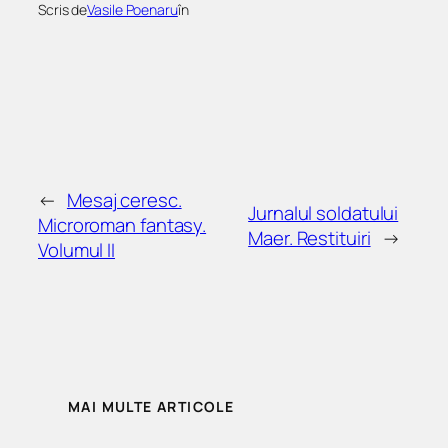
Scris de
Vasile Poenaru
în
←
Mesaj ceresc.
Jurnalul soldatului
Microroman fantasy.
Maer. Restituiri
→
Volumul II
MAI MULTE ARTICOLE