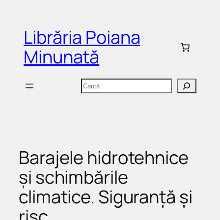
Sari
la
Librăria Poiana
conținut
Minunată
Caută
Barajele hidrotehnice
şi schimbările
climatice. Siguranţă şi
risc