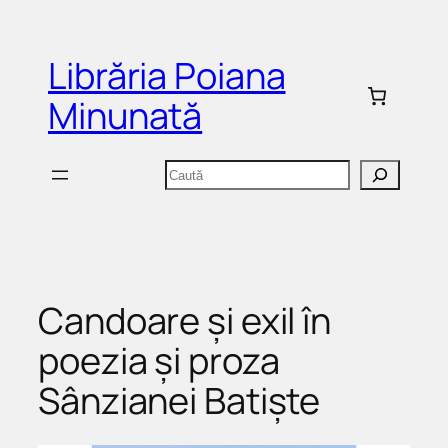
Sari
la
Librăria Poiana
conținut
Minunată
Caută
Candoare și exil în
poezia și proza
Sânzianei Batiște