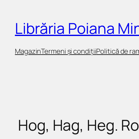
Sari
la
Librăria Poiana M
conținut
Magazin
Termeni și condiții
Politică de ra
Hog, Hag, Heg. R