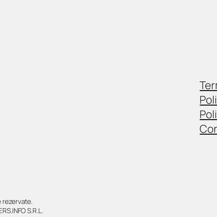
Ter
Pol
Pol
Con
rezervate.
RS.INFO S.R.L.