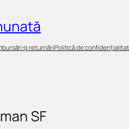
inunată
mbursări și returnări
Politică de confidențialita
oman SF