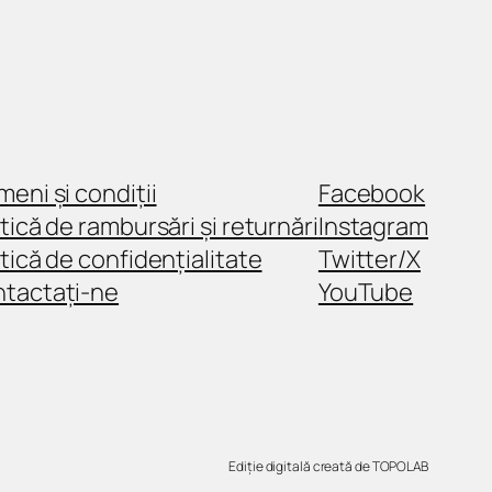
meni și condiții
Facebook
itică de rambursări și returnări
Instagram
itică de confidențialitate
Twitter/X
tactați-ne
YouTube
Ediție digitală creată de TOPOLAB