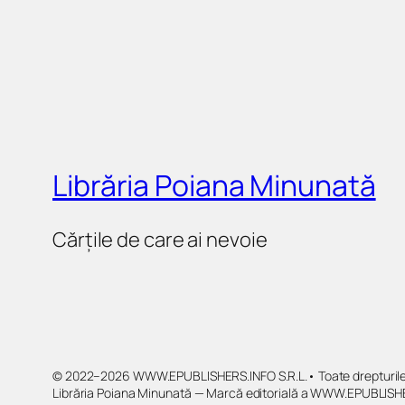
Librăria Poiana Minunată
Cărțile de care ai nevoie
© 2022–2026 WWW.EPUBLISHERS.INFO S.R.L.• Toate drepturile 
Librăria Poiana Minunată — Marcă editorială a WWW.EPUBLISHE