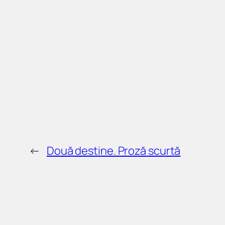
←
Două destine. Proză scurtă