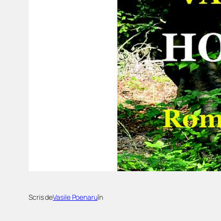
Scris de
Vasile Poenaru
în