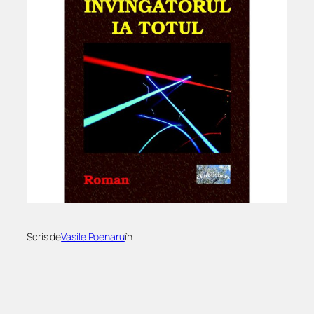
Scris de
Vasile Poenaru
în