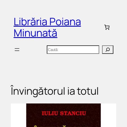
Sari
la
Librăria Poiana
conținut
Minunată
Caută
Învingătorul ia totul