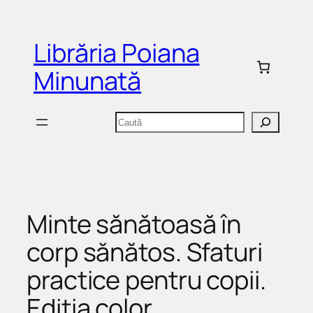
Sari
la
Librăria Poiana
conținut
Minunată
Caută
Minte sănătoasă în
corp sănătos. Sfaturi
practice pentru copii.
Ediția color