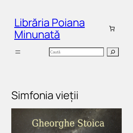
Sari
la
Librăria Poiana
conținut
Minunată
Caută
Simfonia vieții