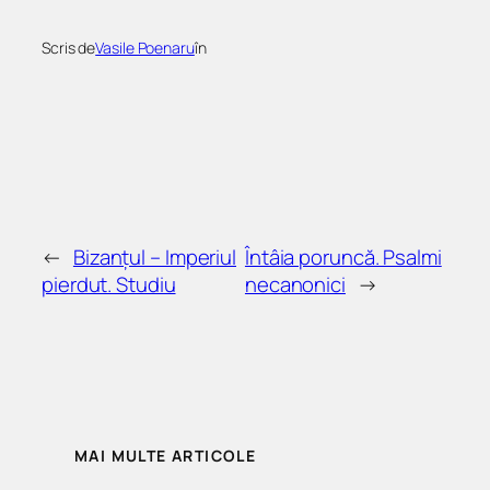
Scris de
Vasile Poenaru
în
←
Bizanțul – Imperiul
Întâia poruncă. Psalmi
pierdut. Studiu
necanonici
→
MAI MULTE ARTICOLE