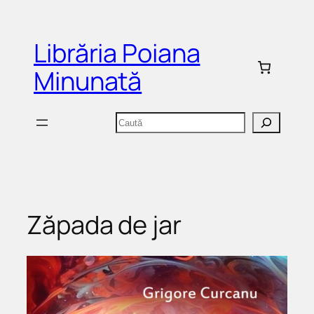
Sari
la
Librăria Poiana
conținut
Minunată
Caută
Zăpada de jar