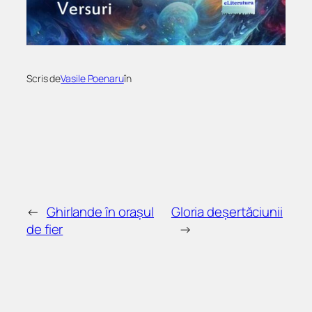
Scris de
Vasile Poenaru
în
←
Ghirlande în orașul
Gloria deșertăciunii
de fier
→