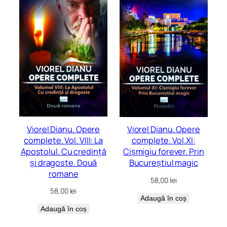
Viorel Dianu. Opere
Viorel Dianu. Opere
complete. Vol. VIII: La
complete. Vol.XI:
Apostolul. Cu credință
Cișmigiu forever. Prin
și dragoste. Două
Bucureștiul magic
romane
58,00
lei
58,00
lei
Adaugă în coș
Adaugă în coș