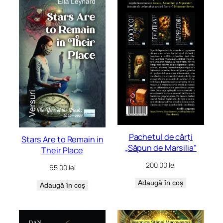
mai
recente
Pachetul de cărți
Stars Are to Remain in
„Săpun de Marsilia”
Their Place
200,00
lei
65,00
lei
Adaugă în coș
Adaugă în coș