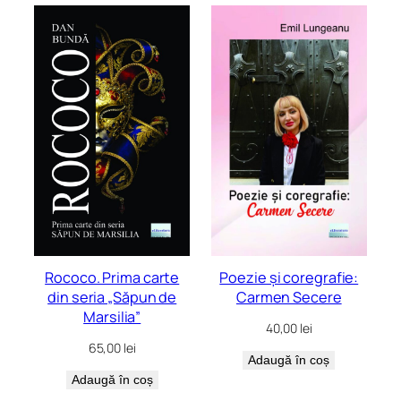
Rococo. Prima carte
Poezie și coregrafie:
din seria „Săpun de
Carmen Secere
Marsilia”
40,00
lei
65,00
lei
Adaugă în coș
Adaugă în coș