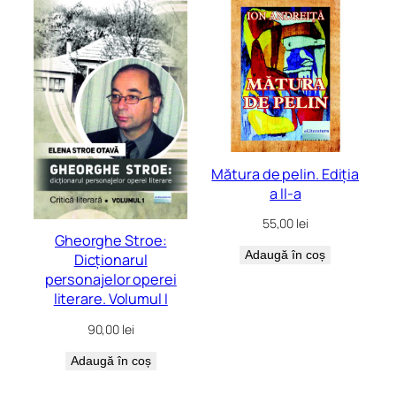
Mătura de pelin. Ediţia
a II-a
55,00
lei
Gheorghe Stroe:
Adaugă în coș
Dicționarul
personajelor operei
literare. Volumul I
90,00
lei
Adaugă în coș