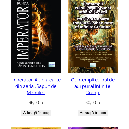
Imperator. A treia carte
Contempli cuibul de
din seria „Săpun de
aur pur al Infinitei
Marsilia”
Creații
65,00
lei
60,00
lei
Adaugă în coș
Adaugă în coș