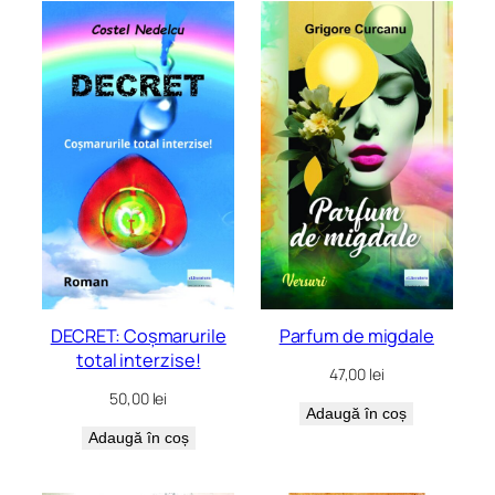
DECRET: Coșmarurile
Parfum de migdale
total interzise!
47,00
lei
50,00
lei
Adaugă în coș
Adaugă în coș