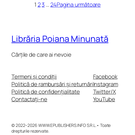
1
2
3
…
24
Pagina următoare
Librăria Poiana Minunată
Cărțile de care ai nevoie
Termeni și condiții
Facebook
Politică de rambursări și returnări
Instagram
Politică de confidențialitate
Twitter/X
Contactați-ne
YouTube
© 2022–2026 WWW.EPUBLISHERS.INFO S.R.L.• Toate
drepturile rezervate.