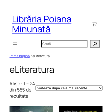
Sari
la
Librăria Poiana
conținut
Minunată
Caută
Prima pagină
/ eLiteratura
eLiteratura
Afișez 1 – 24
din 555 de
Sortat
rezultate
după
cele