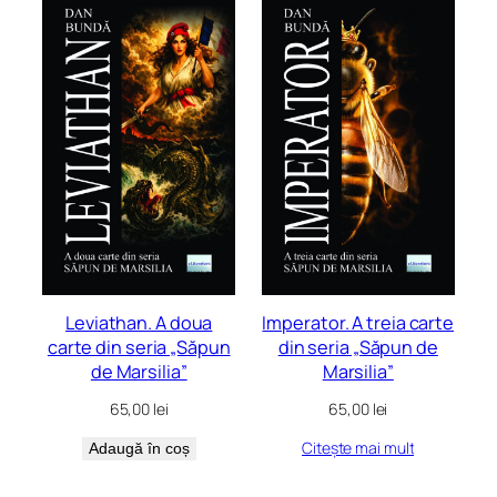
Leviathan. A doua
Imperator. A treia carte
carte din seria „Săpun
din seria „Săpun de
de Marsilia”
Marsilia”
65,00
lei
65,00
lei
Citește mai mult
Adaugă în coș