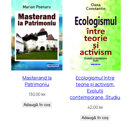
Masterand la
Ecologismul între
Patrimoniu
teorie și activism.
Evoluții
130,00
lei
contemporane. Studiu
Adaugă în coș
42,00
lei
Adaugă în coș