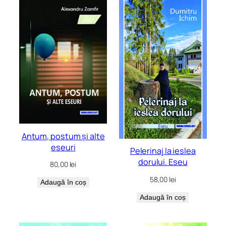
cele
mai
recente
Antum, postum și alte
eseuri
Pelerinaj la ieslea
dorului. Eseu
80,00
lei
58,00
lei
Adaugă în coș
Adaugă în coș