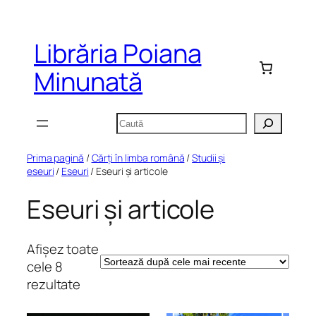
Sari
la
Librăria Poiana
conținut
Minunată
Caută
Prima pagină
/
Cărți în limba română
/
Studii și
eseuri
/
Eseuri
/ Eseuri și articole
Eseuri și articole
Afișez toate
cele 8
Sortat
rezultate
după