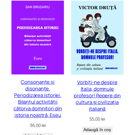
Consonanțe și
Vorbiți-ne despre
disonanțe.
Italia, domnule
Periodizarea istoriei.
profesor! Repere din
Bilanțul activității
cultura și civilizația
câtorva domnitori din
italiană
istoria noastră. Eseu
55,00
lei
36,00
lei
Adaugă în coș