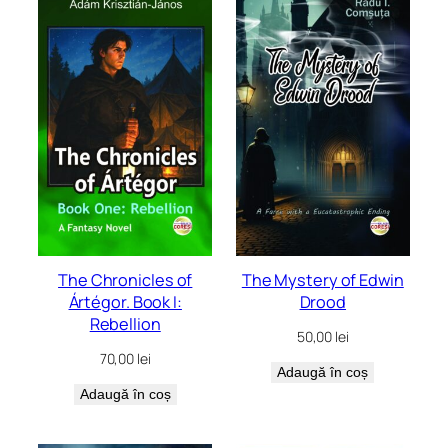
mai
recente
The Chronicles of
The Mystery of Edwin
Ártégor. Book I:
Drood
Rebellion
50,00
lei
70,00
lei
Adaugă în coș
Adaugă în coș