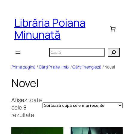
Sari
la
Librăria Poiana
conținut
Minunată
Caută
Prima pagină
/
Cărți în alte limbi
/
Cărți în engleză
/ Novel
Novel
Afișez toate
cele 8
Sortat
rezultate
după
cele