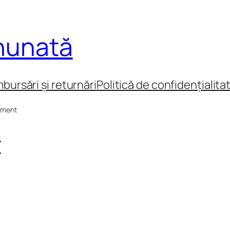
inunată
mbursări și returnări
Politică de confidențialita
pment
t