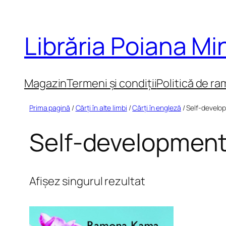
Sari
la
Librăria Poiana M
conținut
Magazin
Termeni și condiții
Politică de ra
Prima pagină
/
Cărți în alte limbi
/
Cărți în engleză
/ Self-develo
Self-developmen
Afișez singurul rezultat