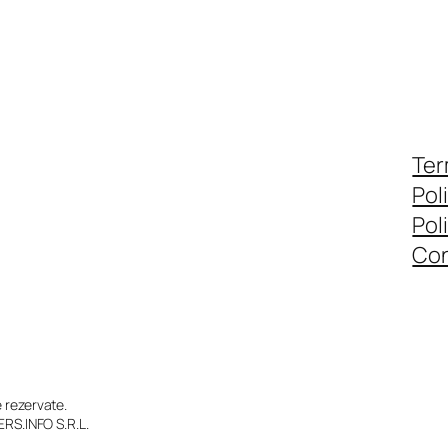
Ter
Pol
Pol
Con
rezervate.
RS.INFO S.R.L.