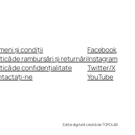
meni și condiții
Facebook
itică de rambursări și returnări
Instagram
itică de confidențialitate
Twitter/X
tactați-ne
YouTube
Ediție digitală creată de TOPOLAB