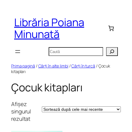
Sari
la
Librăria Poiana
conținut
Minunată
Caută
Prima pagină
/
Cărți în alte limbi
/
Cărți în turcă
/ Çocuk
kitapları
Çocuk kitapları
Afișez
singurul
rezultat