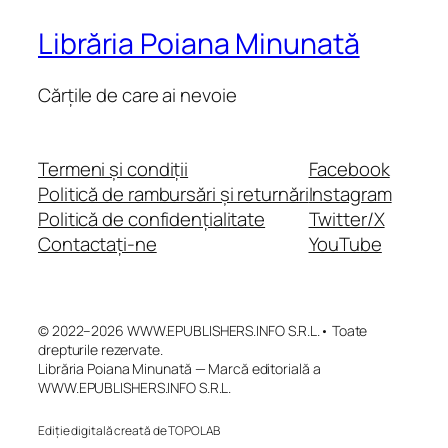
Librăria Poiana Minunată
Cărțile de care ai nevoie
Termeni și condiții
Facebook
Politică de rambursări și returnări
Instagram
Politică de confidențialitate
Twitter/X
Contactați-ne
YouTube
© 2022–2026 WWW.EPUBLISHERS.INFO S.R.L.• Toate
drepturile rezervate.
Librăria Poiana Minunată — Marcă editorială a
WWW.EPUBLISHERS.INFO S.R.L.
Ediție digitală creată de TOPOLAB