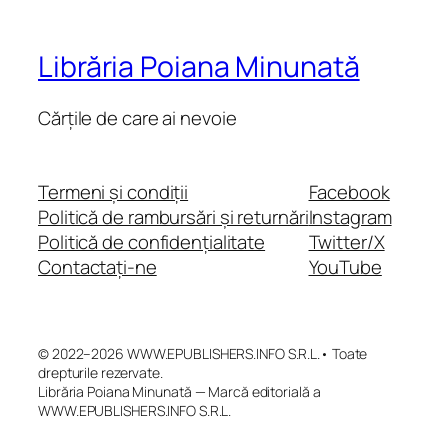
Librăria Poiana Minunată
Cărțile de care ai nevoie
Termeni și condiții
Facebook
Politică de rambursări și returnări
Instagram
Politică de confidențialitate
Twitter/X
Contactați-ne
YouTube
© 2022–2026 WWW.EPUBLISHERS.INFO S.R.L.• Toate
drepturile rezervate.
Librăria Poiana Minunată — Marcă editorială a
WWW.EPUBLISHERS.INFO S.R.L.