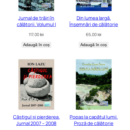
Jurnal de trăiri în
Din lumea largă.
călătorii. Volumul I
Însemnări de călătorie
117,00
lei
65,00
lei
Adaugă în coș
Adaugă în coș
Câștigul și pierderea.
Popas la capătul lumii.
Jurnal 2007 – 2008
Proză de călătorie