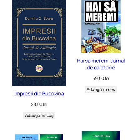
cele
mai
recente
Hai să merem. Jurnal
de călătorie
59,00
lei
Adaugă în coș
Impresii din Bucovina
28,00
lei
Adaugă în coș