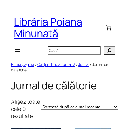
Sari
la
Librăria Poiana
conținut
Minunată
Caută
Prima pagină
/
Cărți în limba română
/
Jurnal
/ Jurnal de
călătorie
Jurnal de călătorie
Afișez toate
cele 9
Sortat
rezultate
după