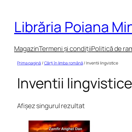
Sari
la
Librăria Poiana M
conținut
Magazin
Termeni și condiții
Politică de ra
Prima pagină
/
Cărți în limba română
/ Inventii lingvistice
Inventii lingvistic
Afișez singurul rezultat