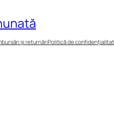
inunată
mbursări și returnări
Politică de confidențialita
e