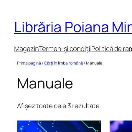
Sari
la
Librăria Poiana M
conținut
Magazin
Termeni și condiții
Politică de ra
Prima pagină
/
Cărți în limba română
/ Manuale
Manuale
Sortat
Afișez toate cele 3 rezultate
după
cele
mai