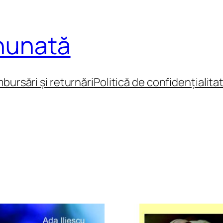
inunată
mbursări și returnări
Politică de confidențialita