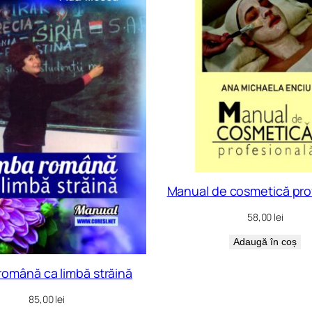
Manual de cosmetică pro
58,00
lei
Adaugă în coș
română ca limbă străină
85,00
lei