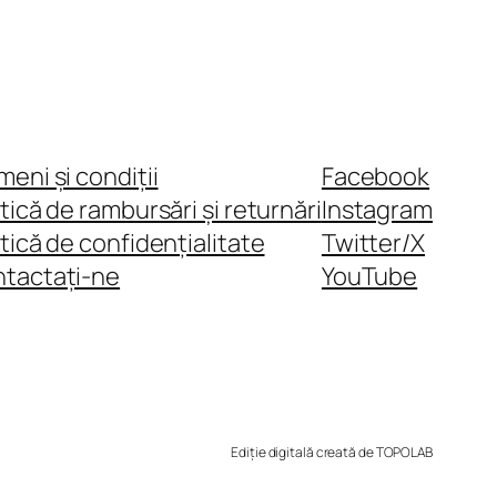
meni și condiții
Facebook
itică de rambursări și returnări
Instagram
itică de confidențialitate
Twitter/X
tactați-ne
YouTube
Ediție digitală creată de TOPOLAB