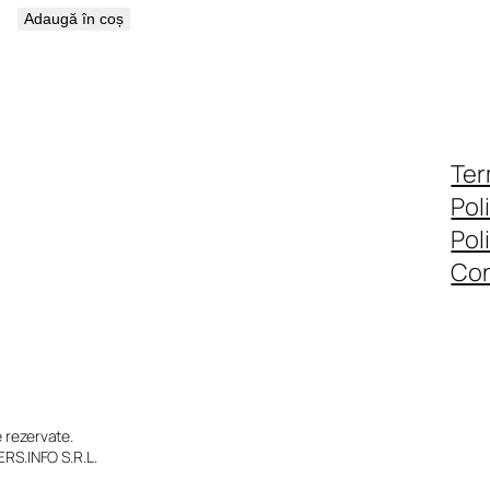
Adaugă în coș
Ter
Pol
Pol
Con
rezervate.
RS.INFO S.R.L.