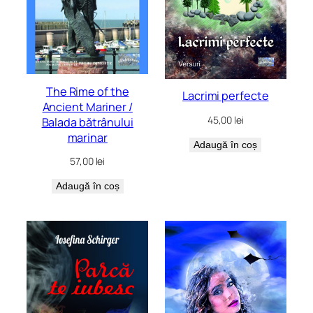
The Rime of the
Lacrimi perfecte
Ancient Mariner /
45,00
lei
Balada bătrânului
marinar
Adaugă în coș
57,00
lei
Adaugă în coș