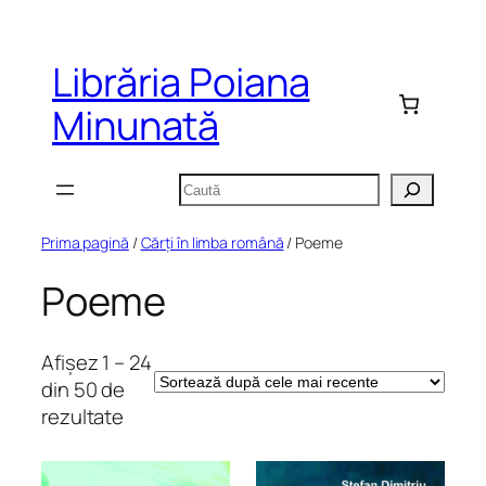
Sari
la
Librăria Poiana
conținut
Minunată
Caută
Prima pagină
/
Cărți în limba română
/ Poeme
Poeme
Afișez 1 – 24
din 50 de
Sortat
rezultate
după
cele