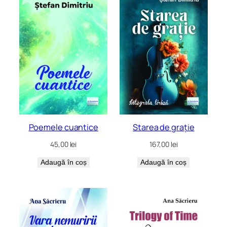
mai
recente
Poemele cuantice
Starea de grație
45,00
lei
167,00
lei
Adaugă în coș
Adaugă în coș