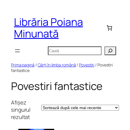
Sari
la
Librăria Poiana
conținut
Minunată
Caută
Prima pagină
/
Cărți în limba română
/
Povestiri
/ Povestiri
fantastice
Povestiri fantastice
Afișez
singurul
rezultat