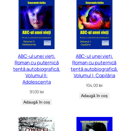
ABC-ul unei vieți.
ABC-ul unei vieți.
Roman cu puternică
Roman cu puternică
tentă autobiografică.
tentă autobiografică.
Volumul II:
Volumul I: Copilăria
Adolescența
104,00
lei
91,00
lei
Adaugă în coș
Adaugă în coș