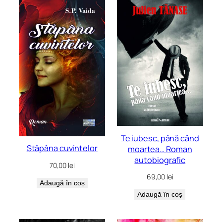
cele
mai
recente
Te iubesc, până când
Stăpâna cuvintelor
moartea… Roman
autobiografic
70,00
lei
69,00
lei
Adaugă în coș
Adaugă în coș