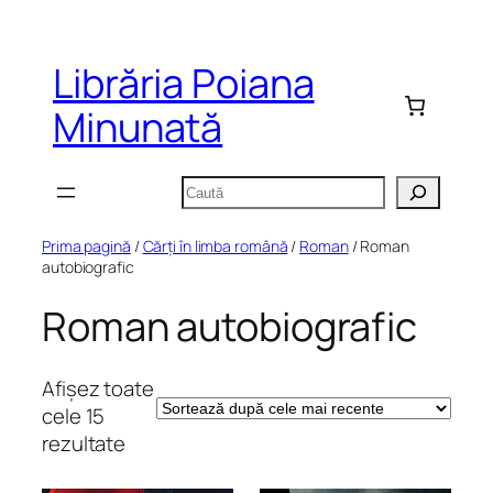
Sari
la
Librăria Poiana
conținut
Minunată
Caută
Prima pagină
/
Cărți în limba română
/
Roman
/ Roman
autobiografic
Roman autobiografic
Afișez toate
cele 15
Sortat
rezultate
după