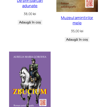
De prin parcări
adunate
38,00
lei
Muzeul amintirilor
mele
Adaugă în coș
35,00
lei
Adaugă în coș