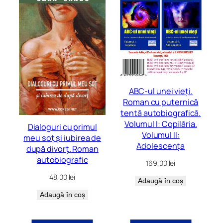
ABC-ul unei vieți.
Roman cu puternică
tentă autobiografică.
Volumul I: Copilăria.
Dialoguri cu primul
Volumul II:
meu soț și iubirea de
Adolescența
după divorț. Roman
autobiografic
169,00
lei
48,00
lei
Adaugă în coș
Adaugă în coș