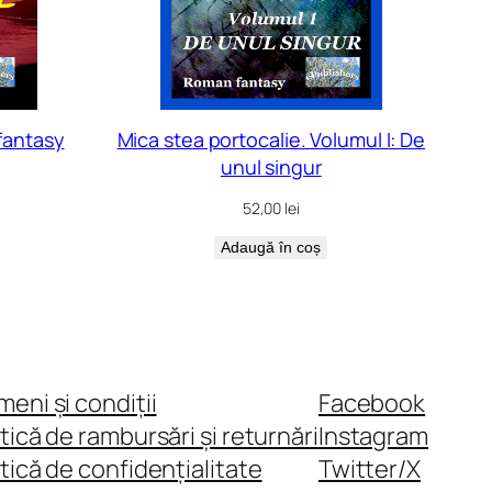
fantasy
Mica stea portocalie. Volumul I: De
unul singur
52,00
lei
Adaugă în coș
meni și condiții
Facebook
itică de rambursări și returnări
Instagram
itică de confidențialitate
Twitter/X