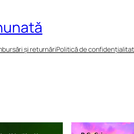
inunată
mbursări și returnări
Politică de confidențialita