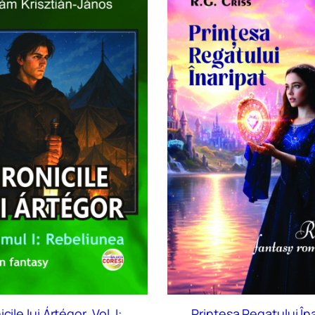
cile lui Ártégor. Vol. I:
Prințesa Regatului În