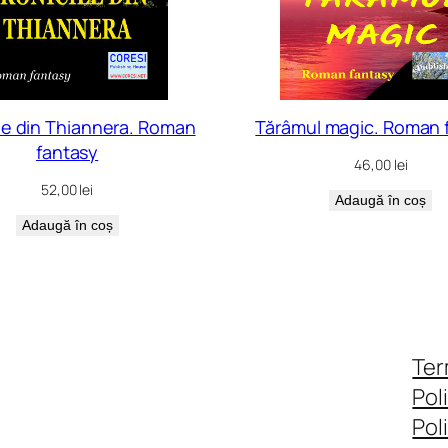
le din Thiannera. Roman
Tărâmul magic. Roman 
fantasy
46,00
lei
52,00
lei
Adaugă în coș
Adaugă în coș
Ter
Pol
Pol