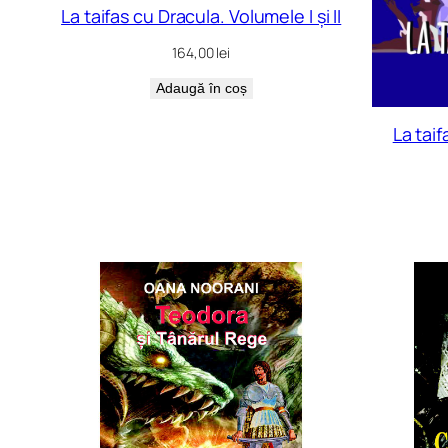
La taifas cu Dracula. Volumele I și II
164,00
lei
Adaugă în coș
La taif