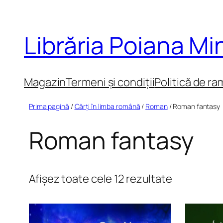
Sari
la
Librăria Poiana M
conținut
Magazin
Termeni și condiții
Politică de ra
Prima pagină
/
Cărți în limba română
/
Roman
/ Roman fantasy
Roman fantasy
Sortat
Afișez toate cele 12 rezultate
după
cele
mai