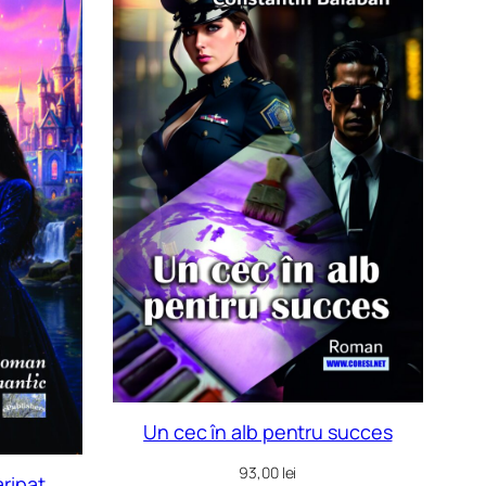
Un cec în alb pentru succes
93,00
lei
aripat