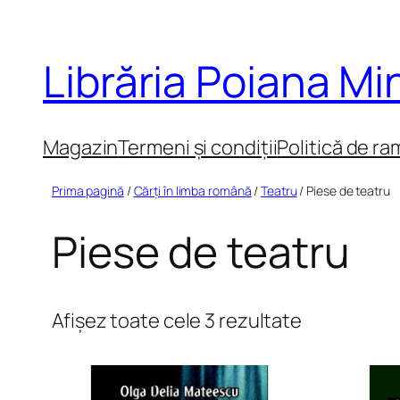
Sari
la
Librăria Poiana M
conținut
Magazin
Termeni și condiții
Politică de ra
Prima pagină
/
Cărți în limba română
/
Teatru
/ Piese de teatru
Piese de teatru
Sortat
Afișez toate cele 3 rezultate
după
cele
mai