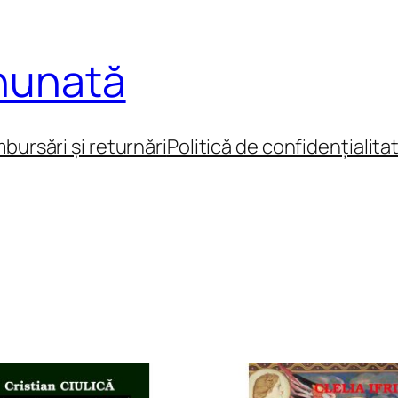
inunată
mbursări și returnări
Politică de confidențialita