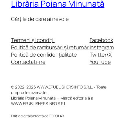
Librăria Poiana Minunată
Cărțile de care ai nevoie
Termeni și condiții
Facebook
Politică de rambursări și returnări
Instagram
Politică de confidențialitate
Twitter/X
Contactați-ne
YouTube
© 2022–2026 WWW.EPUBLISHERS.INFO S.R.L.• Toate
drepturile rezervate.
Librăria Poiana Minunată — Marcă editorială a
WWW.EPUBLISHERS.INFO S.R.L.
Ediție digitală creată de TOPOLAB