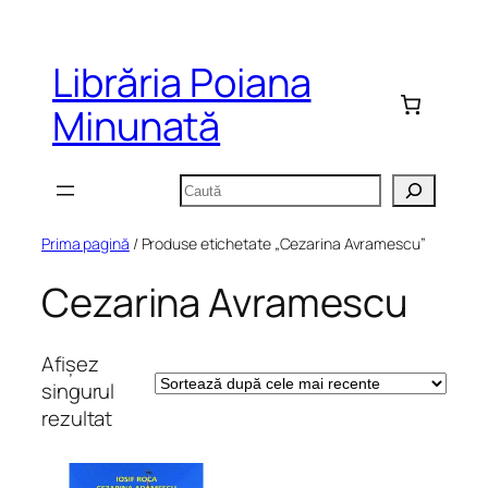
Sari
la
Librăria Poiana
conținut
Minunată
Caută
Prima pagină
/ Produse etichetate „Cezarina Avramescu”
Cezarina Avramescu
Afișez
singurul
rezultat