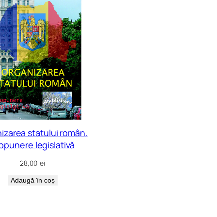
izarea statului român.
opunere legislativă
28,00
lei
Adaugă în coș