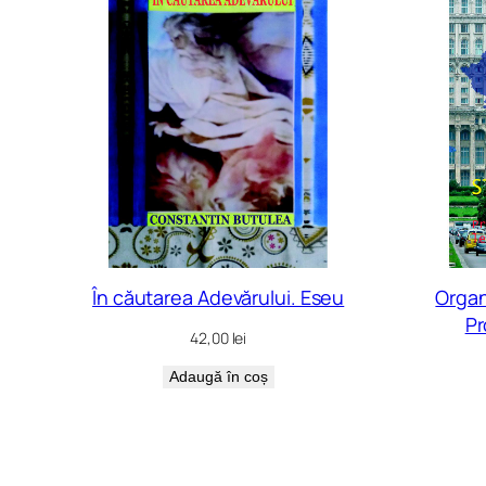
recente
În căutarea Adevărului. Eseu
Organ
Pr
42,00
lei
Adaugă în coș