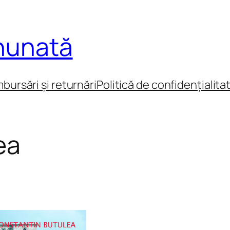
inunată
mbursări și returnări
Politică de confidențialita
ea