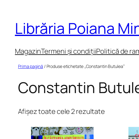
Sari
la
Librăria Poiana M
conținut
Magazin
Termeni și condiții
Politică de ra
Prima pagină
/ Produse etichetate „Constantin Butulea”
Constantin Butul
Sortat
Afișez toate cele 2 rezultate
după
cele
mai