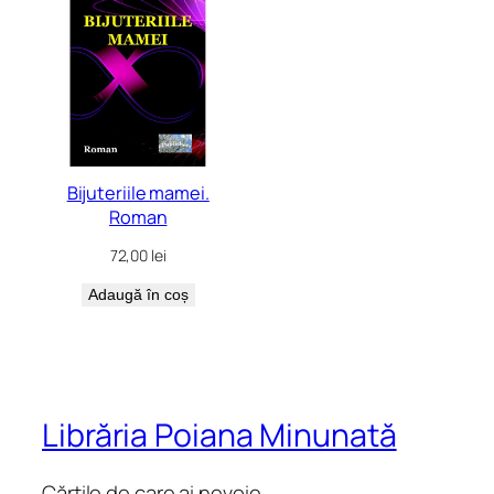
Bijuteriile mamei.
Roman
72,00
lei
Adaugă în coș
Librăria Poiana Minunată
Cărțile de care ai nevoie