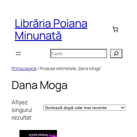
Sari
la
Librăria Poiana
conținut
Minunată
Caută
Prima pagină
/ Produse etichetate „Dana Moga”
Dana Moga
Afișez
singurul
rezultat