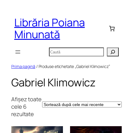
Sari
la
Librăria Poiana
conținut
Minunată
Caută
Prima pagină
/ Produse etichetate „Gabriel Klimowicz”
Gabriel Klimowicz
Afișez toate
cele 6
Sortat
rezultate
după
cele