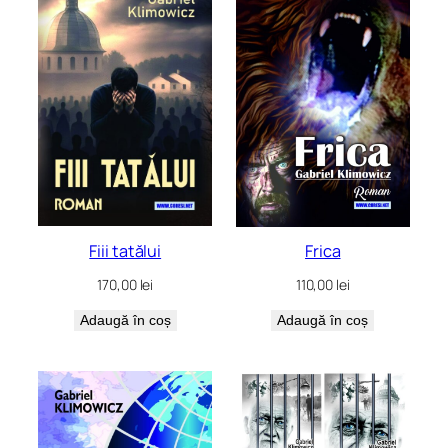
mai
recente
Fiii tatălui
Frica
170,00
lei
110,00
lei
Adaugă în coș
Adaugă în coș