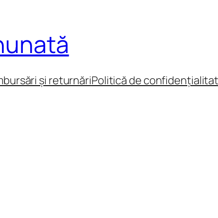
inunată
mbursări și returnări
Politică de confidențialita