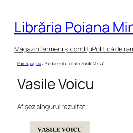
Sari
la
Librăria Poiana M
conținut
Magazin
Termeni și condiții
Politică de ra
Prima pagină
/ Produse etichetate „Vasile Voicu”
Vasile Voicu
Afișez singurul rezultat