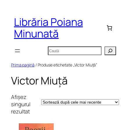
Sari
la
Librăria Poiana
conținut
Minunată
Caută
Prima pagină
/ Produse etichetate „Victor Miuță”
Victor Miuță
Afișez
singurul
rezultat