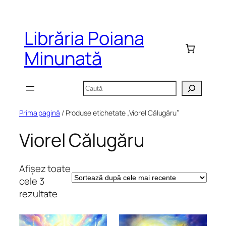
Sari
la
Librăria Poiana
conținut
Minunată
Caută
Prima pagină
/ Produse etichetate „Viorel Călugăru”
Viorel Călugăru
Afișez toate
cele 3
Sortat
rezultate
după
cele