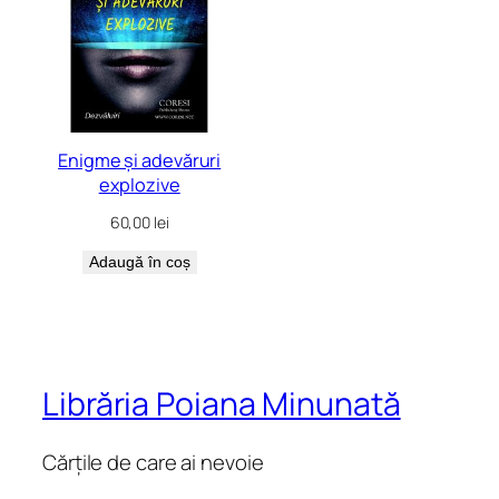
Enigme și adevăruri
explozive
60,00
lei
Adaugă în coș
Librăria Poiana Minunată
Cărțile de care ai nevoie