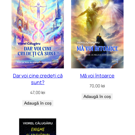
mai
recente
Dar voi cine credeți că
Mă voi întoarce
sunt?
70,00
lei
47,00
lei
Adaugă în coș
Adaugă în coș