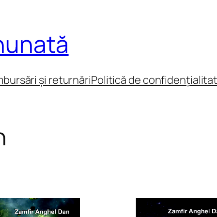
inunată
mbursări și returnări
Politică de confidențialita
n