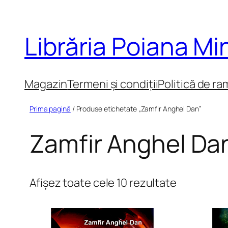
Sari
la
Librăria Poiana M
conținut
Magazin
Termeni și condiții
Politică de ra
Prima pagină
/ Produse etichetate „Zamfir Anghel Dan”
Zamfir Anghel Da
Sortat
Afișez toate cele 10 rezultate
după
cele
mai