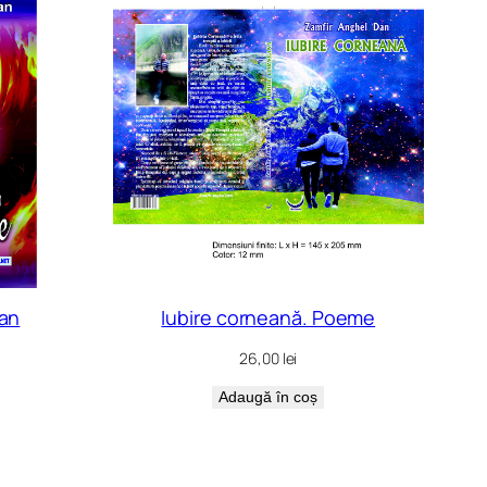
man
Iubire corneană. Poeme
26,00
lei
Adaugă în coș