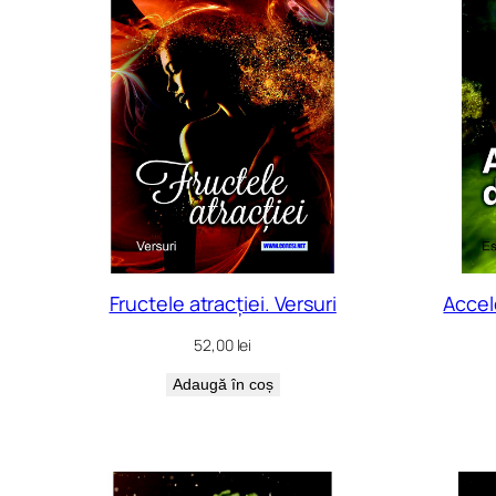
recente
Fructele atracției. Versuri
Accel
52,00
lei
Adaugă în coș