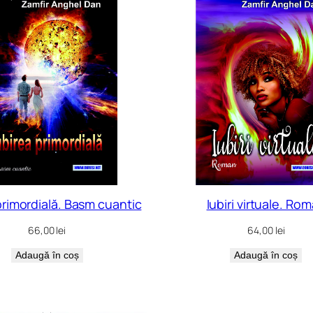
primordială. Basm cuantic
Iubiri virtuale. Ro
66,00
lei
64,00
lei
Adaugă în coș
Adaugă în coș