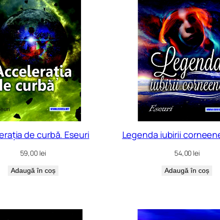
erația de curbă. Eseuri
Legenda iubirii corneene
59,00
lei
54,00
lei
Adaugă în coș
Adaugă în coș