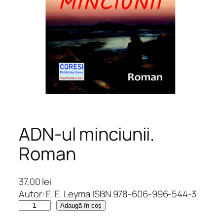
ADN-ul minciunii.
Roman
37,00
lei
Autor: E. E. Leyma ISBN 978-606-996-544-3
C
Adaugă în coș
a