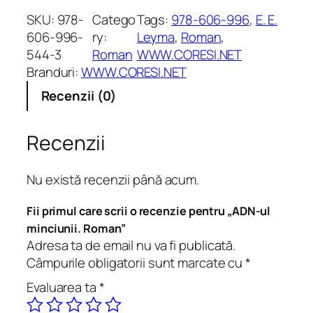
n
SKU:
978-
Catego
Tags:
978-606-996
, 
E. E.
t
606-996-
ry:
Leyma
, 
Roman
, 
i
544-3
Roman
WWW.CORESI.NET
t
Branduri:
WWW.CORESI.NET
a
Recenzii (0)
t
e
A
Recenzii
D
N
Nu există recenzii până acum.
-
u
Fii primul care scrii o recenzie pentru „ADN-ul
l
minciunii. Roman”
m
Adresa ta de email nu va fi publicată.
i
Câmpurile obligatorii sunt marcate cu
*
n
Evaluarea ta
*
c
i