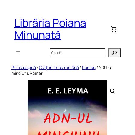
Sari
la
Librăria Poiana
conținut
Minunată
Caută
Prima pagină
/
Cărți în limba română
/
Roman
/ ADN-ul
minciunii. Roman