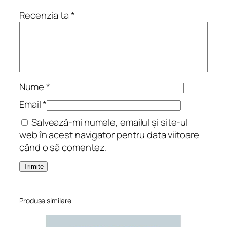
u
Recenzia ta
*
n
i
i
.
R
o
Nume
*
m
Email
*
a
Salvează-mi numele, emailul și site-ul
n
web în acest navigator pentru data viitoare
când o să comentez.
Produse similare