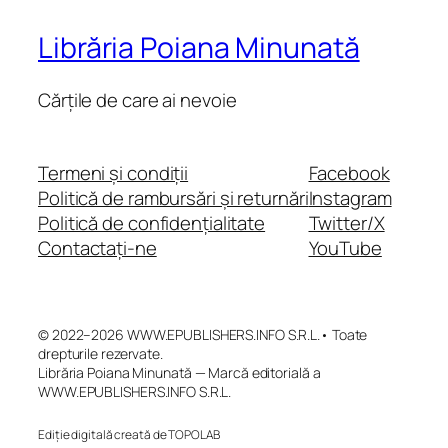
Librăria Poiana Minunată
Cărțile de care ai nevoie
Termeni și condiții
Facebook
Politică de rambursări și returnări
Instagram
Politică de confidențialitate
Twitter/X
Contactați-ne
YouTube
© 2022–2026 WWW.EPUBLISHERS.INFO S.R.L.• Toate
drepturile rezervate.
Librăria Poiana Minunată — Marcă editorială a
WWW.EPUBLISHERS.INFO S.R.L.
Ediție digitală creată de TOPOLAB