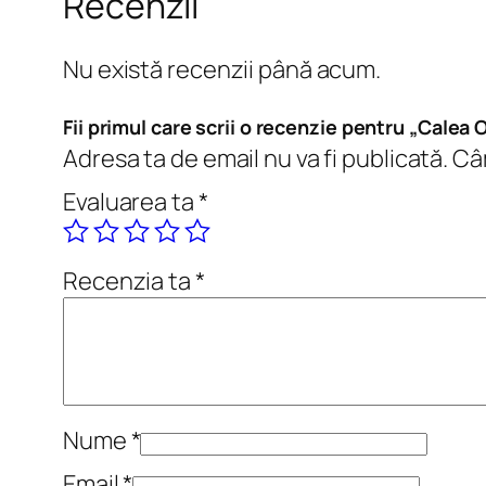
Recenzii
Nu există recenzii până acum.
Fii primul care scrii o recenzie pentru „Calea O
Adresa ta de email nu va fi publicată.
Câm
Evaluarea ta
*
Recenzia ta
*
Nume
*
Email
*