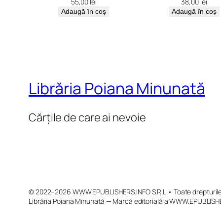
55,00
lei
38,00
lei
Adaugă în coș
Adaugă în coș
Librăria Poiana Minunată
Cărțile de care ai nevoie
© 2022–2026 WWW.EPUBLISHERS.INFO S.R.L.• Toate drepturile 
Librăria Poiana Minunată — Marcă editorială a WWW.EPUBLISHE