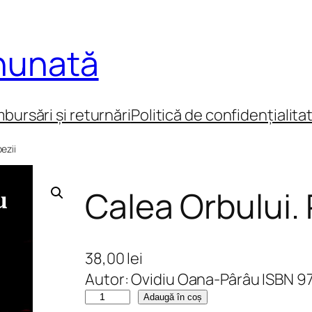
inunată
mbursări și returnări
Politică de confidențialita
ezii
Calea Orbului. 
38,00
lei
Autor: Ovidiu Oana-Pârâu ISBN 
C
Adaugă în coș