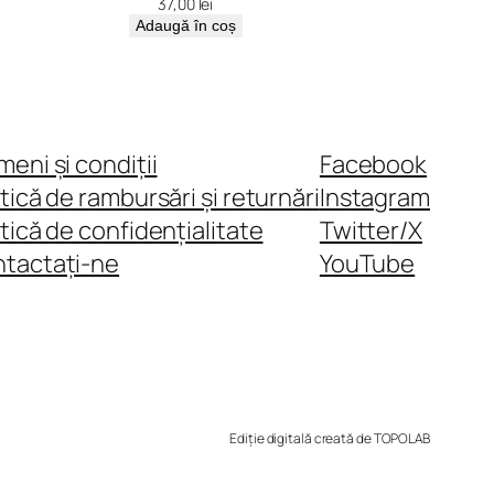
37,00
lei
Adaugă în coș
meni și condiții
Facebook
itică de rambursări și returnări
Instagram
itică de confidențialitate
Twitter/X
tactați-ne
YouTube
Ediție digitală creată de TOPOLAB