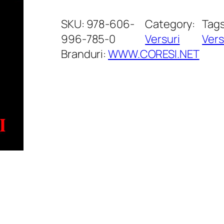
a
n
SKU:
978-606-
Category:
Tag
t
996-785-0
Versuri
Vers
i
Branduri:
WWW.CORESI.NET
t
a
t
e
C
a
l
e
a
O
r