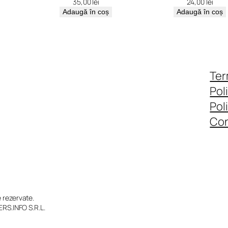
35,00
lei
24,00
lei
Adaugă în coș
Adaugă în coș
Ter
Pol
Pol
Con
rezervate.
RS.INFO S.R.L.