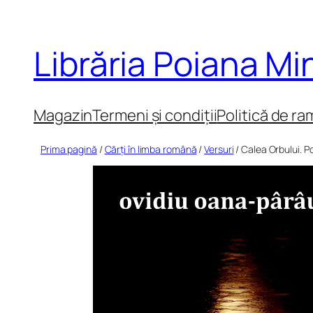
Sari
la
Librăria Poiana M
conținut
Magazin
Termeni și condiții
Politică de ra
Prima pagină
/
Cărți în limba română
/
Versuri
/ Calea Orbului. Po