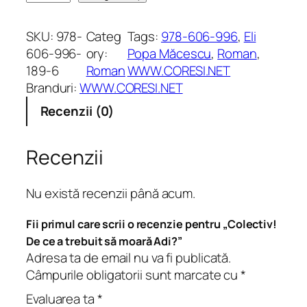
a
n
SKU:
978-
Categ
Tags:
978-606-996
, 
Eli
t
606-996-
ory:
Popa Măcescu
, 
Roman
, 
i
189-6
Roman
WWW.CORESI.NET
t
Branduri:
WWW.CORESI.NET
a
Recenzii (0)
t
e
C
Recenzii
o
l
Nu există recenzii până acum.
e
c
Fii primul care scrii o recenzie pentru „Colectiv!
t
De ce a trebuit să moară Adi?”
i
Adresa ta de email nu va fi publicată.
v
Câmpurile obligatorii sunt marcate cu
*
!
Evaluarea ta
*
D