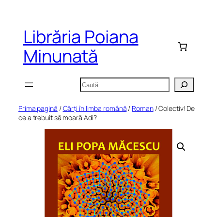
Sari
la
Librăria Poiana
conținut
Minunată
Caută
Prima pagină
/
Cărți în limba română
/
Roman
/ Colectiv! De
ce a trebuit să moară Adi?