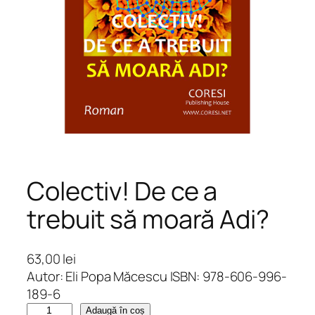
Colectiv! De ce a
trebuit să moară Adi?
63,00
lei
Autor: Eli Popa Măcescu ISBN: 978-606-996-
189-6
C
Adaugă în coș