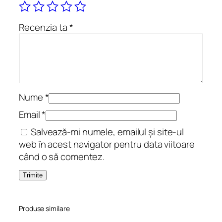
e
c
Recenzia ta
*
e
a
t
r
e
b
Nume
*
u
Email
*
i
Salvează-mi numele, emailul și site-ul
t
web în acest navigator pentru data viitoare
s
când o să comentez.
ă
m
o
a
r
Produse similare
ă