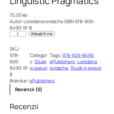
Linguistic Pragmatics
70,00
lei
Autor: Loredana Iordache ISBN 978-606-
8499-91-8
C
Adaugă în coș
a
n
SKU:
t
978-
Categor
Tags:
978-606-8499
, 
i
606-
y:
Studii
ePublishers
, 
Loredana
t
8499-91-
și eseuri
Iordache
, 
Studii și eseuri
a
8
t
Branduri:
ePublishers
e
Recenzii (0)
C
o
n
Recenzii
v