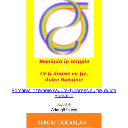
r
a
g
m
a
t
i
c
s
România în terapie sau Ce-ți doresc eu ție, dulce
Românie
35,00
lei
Adaugă în coș