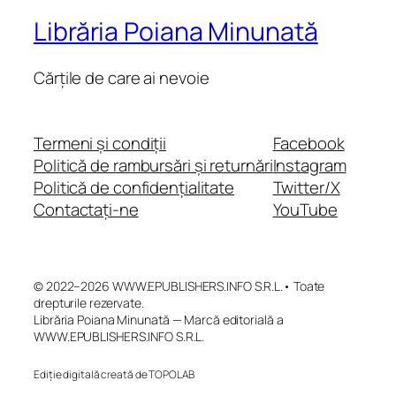
Librăria Poiana Minunată
Cărțile de care ai nevoie
Termeni și condiții
Facebook
Politică de rambursări și returnări
Instagram
Politică de confidențialitate
Twitter/X
Contactați-ne
YouTube
© 2022–2026 WWW.EPUBLISHERS.INFO S.R.L.• Toate
drepturile rezervate.
Librăria Poiana Minunată — Marcă editorială a
WWW.EPUBLISHERS.INFO S.R.L.
Ediție digitală creată de TOPOLAB