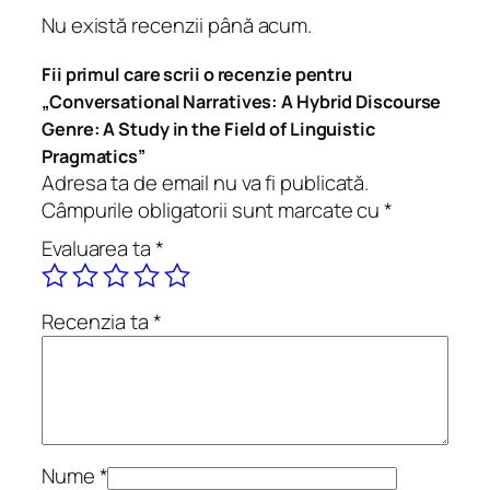
e
Nu există recenzii până acum.
r
s
Fii primul care scrii o recenzie pentru
a
„Conversational Narratives: A Hybrid Discourse
t
Genre: A Study in the Field of Linguistic
i
Pragmatics”
o
Adresa ta de email nu va fi publicată.
n
Câmpurile obligatorii sunt marcate cu
*
a
Evaluarea ta
*
l
N
a
Recenzia ta
*
r
r
a
t
i
v
Nume
*