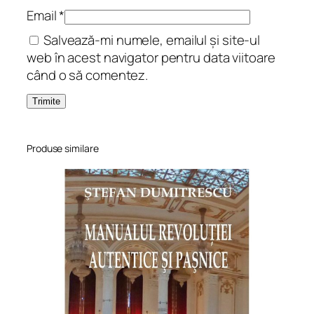
e
Email
*
s
Salvează-mi numele, emailul și site-ul
:
web în acest navigator pentru data viitoare
A
când o să comentez.
H
y
b
r
i
Produse similare
d
D
i
s
c
o
u
r
s