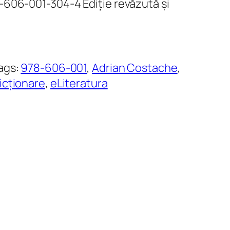
-606-001-304-4 Ediție revăzută și
ags:
978-606-001
, 
Adrian Costache
, 
icționare
, 
eLiteratura