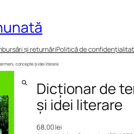
inunată
mbursări și returnări
Politică de confidențialita
termeni, concepte și idei literare
Dicționar de t
și idei literare
68,00
lei