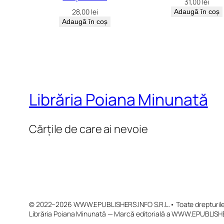
31,00
lei
28,00
lei
Adaugă în coș
Adaugă în coș
Librăria Poiana Minunată
Cărțile de care ai nevoie
© 2022–2026 WWW.EPUBLISHERS.INFO S.R.L.• Toate drepturile 
Librăria Poiana Minunată — Marcă editorială a WWW.EPUBLISHE