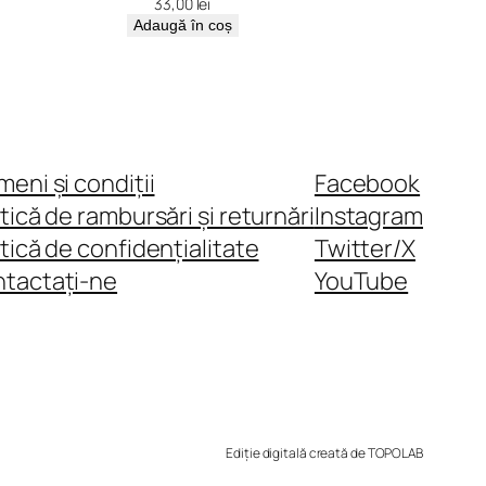
33,00
lei
Adaugă în coș
meni și condiții
Facebook
itică de rambursări și returnări
Instagram
itică de confidențialitate
Twitter/X
tactați-ne
YouTube
Ediție digitală creată de TOPOLAB