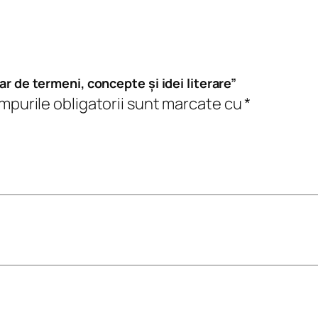
i
o
n
a
ar de termeni, concepte și idei literare”
r
purile obligatorii sunt marcate cu
*
d
e
t
e
r
m
e
n
i
,