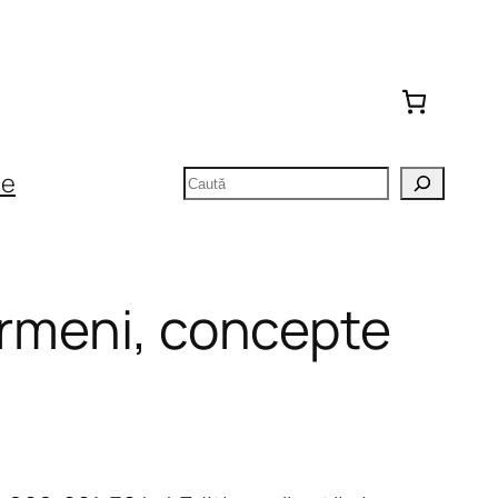
Caută
te
ermeni, concepte