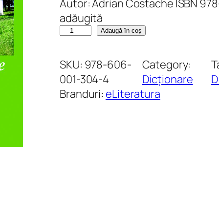
Autor: Adrian Costache ISBN 978
adăugită
C
Adaugă în coș
a
n
SKU:
978-606-
Category:
T
t
001-304-4
Dicționare
D
i
Branduri:
eLiteratura
t
a
t
e
D
i
c
ț