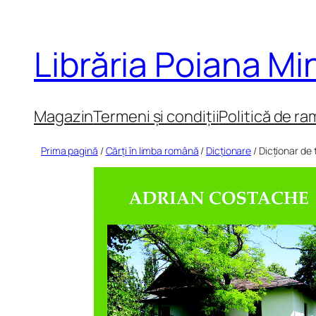
Sari
la
Librăria Poiana M
conținut
Magazin
Termeni și condiții
Politică de ra
Prima pagină
/
Cărți în limba română
/
Dicționare
/ Dicționar de 