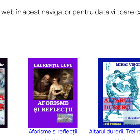
c
l web în acest navigator pentru data viitoare
o
n
c
e
p
t
e
ș
i
i
d
e
i
e
Aforisme și reflecții
Altarul durerii. Trei
l