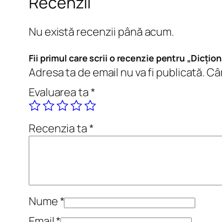
Recenzii
Nu există recenzii până acum.
Fii primul care scrii o recenzie pentru „Dicțion
Adresa ta de email nu va fi publicată.
Câm
Evaluarea ta
*
Recenzia ta
*
Nume
*
Email
*