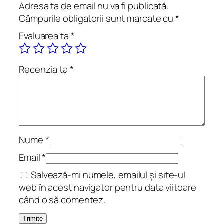
x
Adresa ta de email nu va fi publicată.
i
Câmpurile obligatorii sunt marcate cu
*
s
Evaluarea ta
*
t
e
n
Recenzia ta
*
ț
i
a
l
e
.
Nume
*
P
Email
*
o
Salvează-mi numele, emailul și site-ul
e
web în acest navigator pentru data viitoare
z
când o să comentez.
i
i