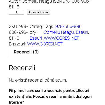
Autor: Corneliu Neagu ISBN 978-606-996-
811-6
C
Adaugă în coș
a
n
SKU:
978-
Categ
Tags:
978-606-996
, 
t
606-996-
ory:
Corneliu Neagu
, 
Eseuri
, 
i
811-6
Eseuri
WWW.CORESI.NET
t
Branduri:
WWW.CORESI.NET
a
Recenzii (0)
t
e
E
Recenzii
c
o
Nu există recenzii până acum.
u
r
Fii primul care scrii o recenzie pentru „Ecouri
i
existențiale. Poezii, eseuri, amintiri, dialoguri
e
literare”