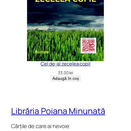
Cel de-al zecelea copil
33,00
lei
Adaugă în coș
Librăria Poiana Minunată
Cărțile de care ai nevoie