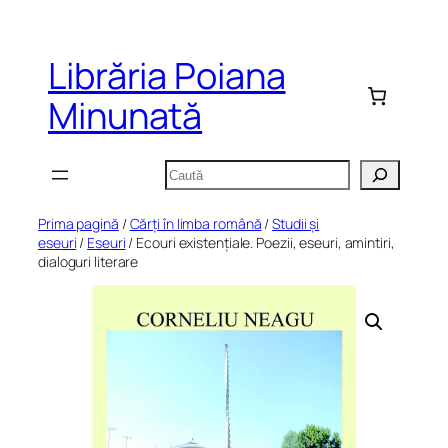
Sari
la
Librăria Poiana
conținut
Minunată
Caută
Prima pagină
/
Cărți în limba română
/
Studii și
eseuri
/
Eseuri
/ Ecouri existențiale. Poezii, eseuri, amintiri,
dialoguri literare