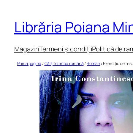
Sari
la
Librăria Poiana M
conținut
Magazin
Termeni și condiții
Politică de ra
Prima pagină
/
Cărți în limba română
/
Roman
/ Exercițiu de resp