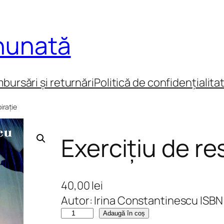
inunată
mbursări și returnări
Politică de confidențialita
irație
Exercițiu de re
40,00
lei
Autor: Irina Constantinescu ISB
C
Adaugă în coș