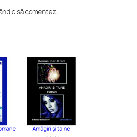
 când o să comentez.
 romane
Amăgiri și taine