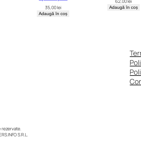
62,00
lei
35,00
lei
Adaugă în coș
Adaugă în coș
Ter
Pol
Pol
Con
rezervate.
RS.INFO S.R.L.