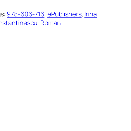
gs:
978-606-716
, 
ePublishers
, 
Irina
nstantinescu
, 
Roman