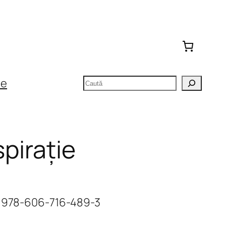
Caută
te
spirație
N 978-606-716-489-3