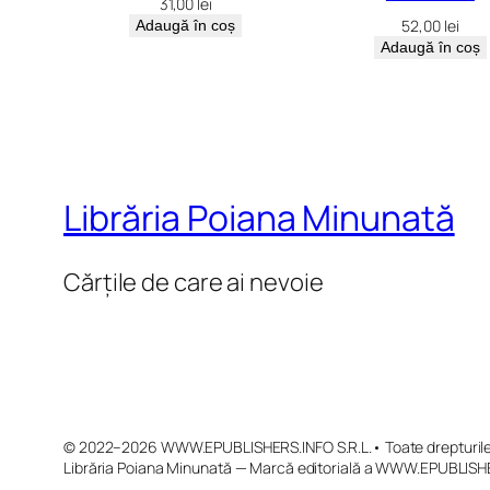
31,00
lei
52,00
lei
Adaugă în coș
Adaugă în coș
Librăria Poiana Minunată
Cărțile de care ai nevoie
© 2022–2026 WWW.EPUBLISHERS.INFO S.R.L.• Toate drepturile 
Librăria Poiana Minunată — Marcă editorială a WWW.EPUBLISHE