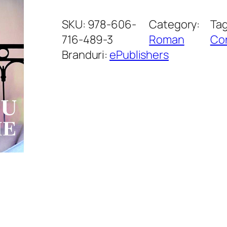
a
n
SKU:
978-606-
Category:
Ta
t
716-489-3
Roman
Co
i
Branduri:
ePublishers
t
a
t
e
E
x
e
r
c
i
ț