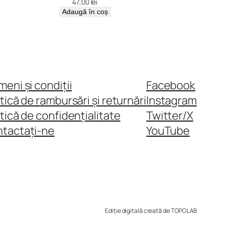
47,00
lei
Adaugă în coș
meni și condiții
Facebook
itică de rambursări și returnări
Instagram
itică de confidențialitate
Twitter/X
tactați-ne
YouTube
Ediție digitală creată de TOPOLAB