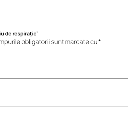
i
u
d
e
iu de respirație”
r
purile obligatorii sunt marcate cu
*
e
s
p
i
r
a
ț
i
e