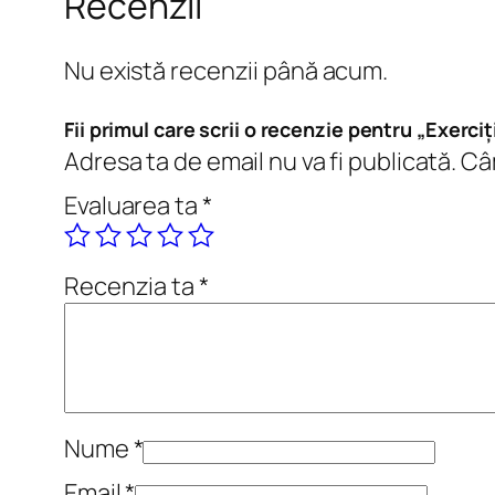
Recenzii
Nu există recenzii până acum.
Fii primul care scrii o recenzie pentru „Exerciț
Adresa ta de email nu va fi publicată.
Câm
Evaluarea ta
*
Recenzia ta
*
Nume
*
Email
*