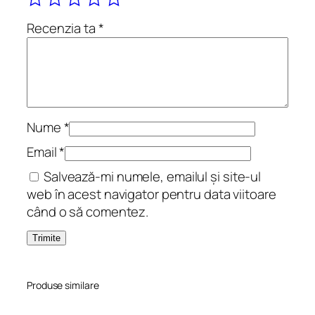
e
r
Recenzia ta
*
a
r
e
Nume
*
Email
*
Salvează-mi numele, emailul și site-ul
web în acest navigator pentru data viitoare
când o să comentez.
Produse similare