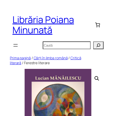
Sari
la
Librăria Poiana
conținut
Minunată
Caută
Prima pagină
/
Cărți în limba română
/
Critică
literară
/ Ferestre literare