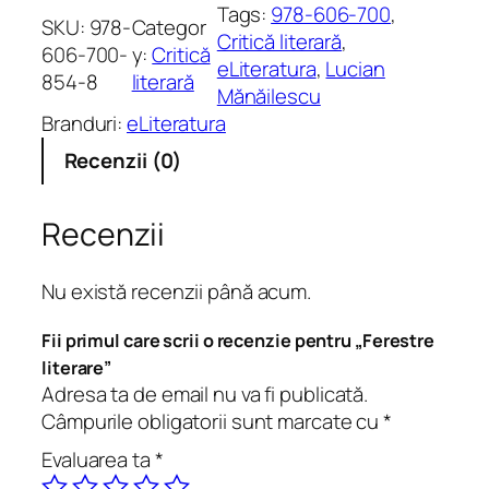
n
Tags:
978-606-700
, 
SKU:
978-
Categor
t
Critică literară
, 
606-700-
y:
Critică
i
eLiteratura
, 
Lucian
854-8
literară
t
Mănăilescu
a
Branduri:
eLiteratura
t
Recenzii (0)
e
F
e
Recenzii
r
e
Nu există recenzii până acum.
s
t
Fii primul care scrii o recenzie pentru „Ferestre
r
literare”
e
Adresa ta de email nu va fi publicată.
l
Câmpurile obligatorii sunt marcate cu
*
i
Evaluarea ta
*
t