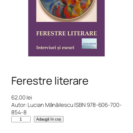
Ferestre literare
62,00
lei
Autor: Lucian Mănăilescu ISBN 978-606-700-
854-8
C
Adaugă în coș
a