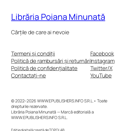
Librăria Poiana Minunată
Cărțile de care ai nevoie
Termeni și condiții
Facebook
Politică de rambursări și returnări
Instagram
Politică de confidențialitate
Twitter/X
Contactați-ne
YouTube
© 2022–2026 WWW.EPUBLISHERS.INFO S.R.L.• Toate
drepturile rezervate.
Librăria Poiana Minunată — Marcă editorială a
WWW.EPUBLISHERS.INFO S.R.L.
Ediție digitală creată de TOPOLAB