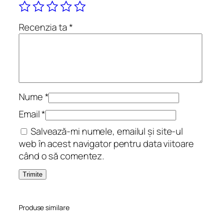
a
r
Recenzia ta
*
e
.
V
e
r
s
Nume
*
u
Email
*
r
Salvează-mi numele, emailul și site-ul
i
web în acest navigator pentru data viitoare
când o să comentez.
Produse similare