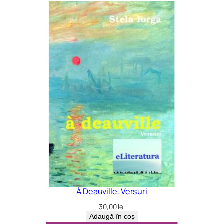
À Deauville. Versuri
30,00
lei
Adaugă în coș