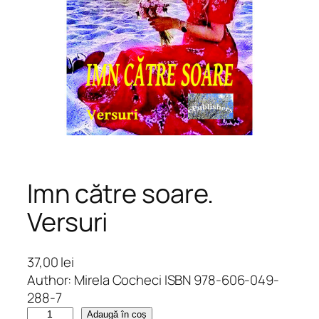
Imn către soare.
Versuri
37,00
lei
Author: Mirela Cocheci ISBN 978-606-049-
288-7
C
Adaugă în coș