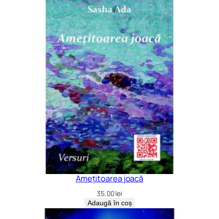
Amețitoarea joacă
35,00
lei
Adaugă în coș