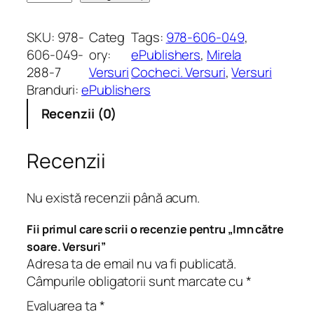
a
n
SKU:
978-
Categ
Tags:
978-606-049
, 
t
606-049-
ory:
ePublishers
, 
Mirela
i
288-7
Versuri
Cocheci. Versuri
, 
Versuri
t
Branduri:
ePublishers
a
Recenzii (0)
t
e
I
Recenzii
m
n
Nu există recenzii până acum.
c
ă
Fii primul care scrii o recenzie pentru „Imn către
t
soare. Versuri”
r
Adresa ta de email nu va fi publicată.
e
Câmpurile obligatorii sunt marcate cu
*
s
Evaluarea ta
*
o