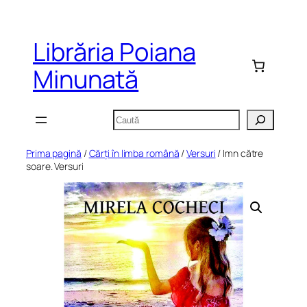
Sari
la
Librăria Poiana
conținut
Minunată
Caută
Prima pagină
/
Cărți în limba română
/
Versuri
/ Imn către
soare. Versuri