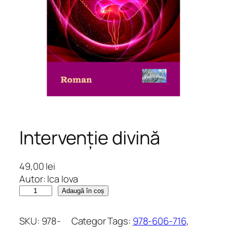
Intervenție divină
49,00
lei
Autor: Ica Iova
C
Adaugă în coș
a
n
SKU:
978-
Categor
Tags:
978-606-716
, 