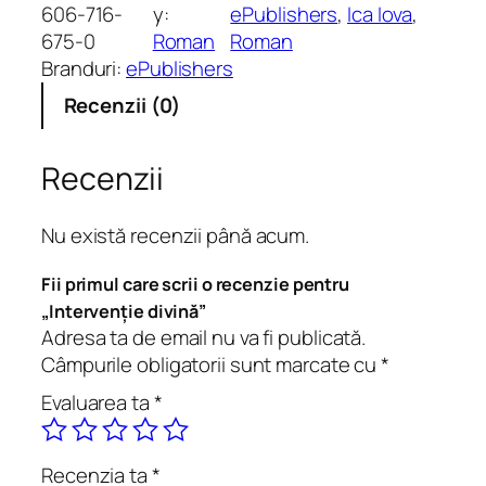
t
606-716-
y:
ePublishers
, 
Ica Iova
, 
i
675-0
Roman
Roman
t
Branduri:
ePublishers
a
Recenzii (0)
t
e
I
Recenzii
n
t
Nu există recenzii până acum.
e
r
Fii primul care scrii o recenzie pentru
v
„Intervenție divină”
e
Adresa ta de email nu va fi publicată.
n
Câmpurile obligatorii sunt marcate cu
*
ț
Evaluarea ta
*
i
e
d
Recenzia ta
*