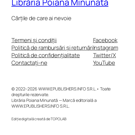
Librăria Poiana Minunată
Cărțile de care ai nevoie
Termeni și condiții
Facebook
Politică de rambursări și returnări
Instagram
Politică de confidențialitate
Twitter/X
Contactați-ne
YouTube
© 2022–2026 WWW.EPUBLISHERS.INFO S.R.L.• Toate
drepturile rezervate.
Librăria Poiana Minunată — Marcă editorială a
WWW.EPUBLISHERS.INFO S.R.L.
Ediție digitală creată de TOPOLAB