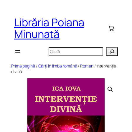
Sari
la
Librăria Poiana
conținut
Minunată
Caută
Prima pagină
/
Cărți în limba română
/
Roman
/ Intervenție
divină