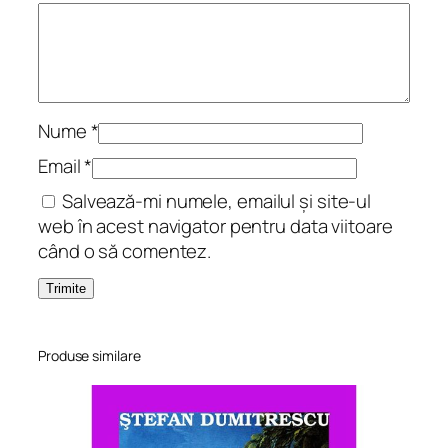
i
v
i
n
ă
Nume
*
Email
*
Salvează-mi numele, emailul și site-ul
web în acest navigator pentru data viitoare
când o să comentez.
Produse similare