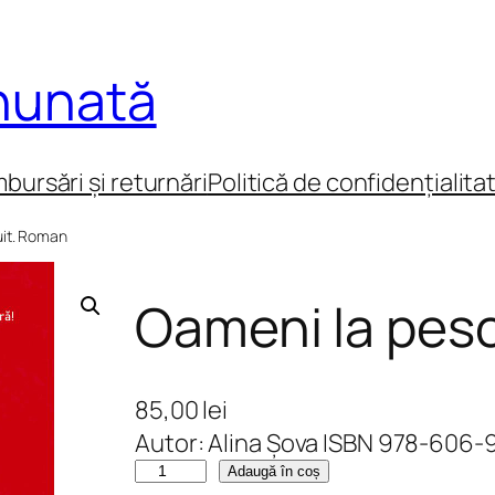
inunată
mbursări și returnări
Politică de confidențialita
uit. Roman
Oameni la pes
85,00
lei
Autor: Alina Șova ISBN 978-606
C
Adaugă în coș