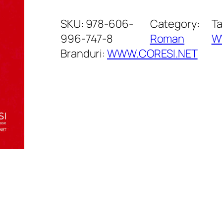
a
n
SKU:
978-606-
Category:
T
t
996-747-8
Roman
W
i
Branduri:
WWW.CORESI.NET
t
a
t
e
O
a
m
e
n
i
l