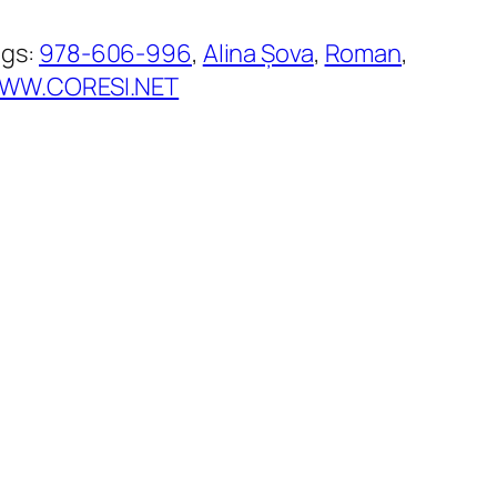
ags:
978-606-996
, 
Alina Șova
, 
Roman
, 
WW.CORESI.NET