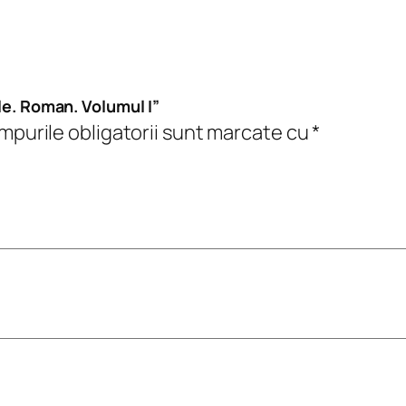
e
l
e
.
ele. Roman. Volumul I”
R
purile obligatorii sunt marcate cu
*
o
m
a
n
.
V
o
l
u
m