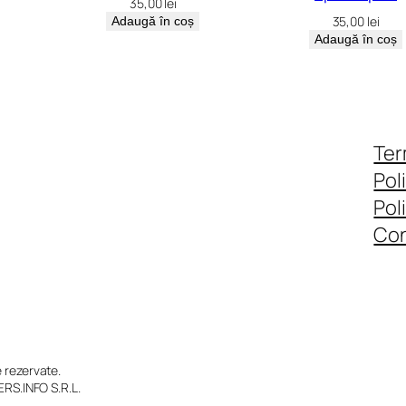
35,00
lei
35,00
lei
Adaugă în coș
Adaugă în coș
Ter
Pol
Pol
Con
rezervate.
RS.INFO S.R.L.