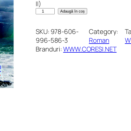
II)
C
Adaugă în coș
a
n
SKU:
978-606-
Category:
T
t
996-586-3
Roman
W
i
Branduri:
WWW.CORESI.NET
t
a
t
e
O
n
d
i
n