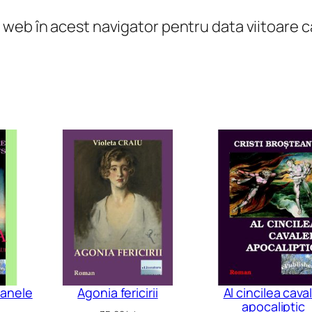
u
l web în acest navigator pentru data viitoare
l
I
zanele
Agonia fericirii
Al cincilea cava
apocaliptic