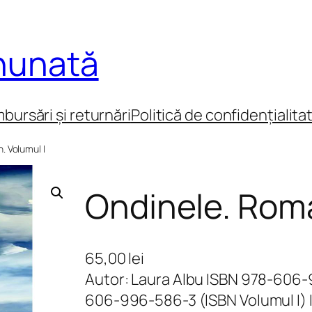
inunată
mbursări și returnări
Politică de confidențialita
. Volumul I
Ondinele. Roma
65,00
lei
Autor: Laura Albu ISBN 978-606-
606-996-586-3 (ISBN Volumul I)