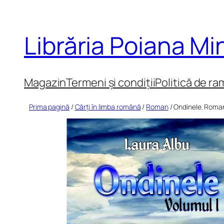
Sari
la
Librăria Poiana M
conținut
Magazin
Termeni și condiții
Politică de ra
Prima pagină
/
Cărți în limba română
/
Roman
/ Ondinele. Roman