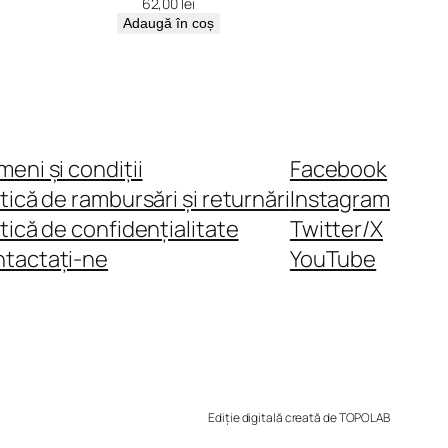
62,00
lei
Adaugă în coș
meni și condiții
Facebook
itică de rambursări și returnări
Instagram
itică de confidențialitate
Twitter/X
tactați-ne
YouTube
Ediție digitală creată de TOPOLAB