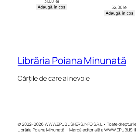
31,00
lei
52,00
lei
Adaugă în coș
Adaugă în coș
Librăria Poiana Minunată
Cărțile de care ai nevoie
© 2022–2026 WWW.EPUBLISHERS.INFO S.R.L.• Toate drepturile 
Librăria Poiana Minunată — Marcă editorială a WWW.EPUBLISHE