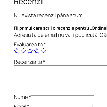
Recenzii
Nu există recenzii până acum.
Fii primul care scrii o recenzie pentru „Ondin
Adresa ta de email nu va fi publicată.
Câm
Evaluarea ta
*
Recenzia ta
*
Nume
*
Email
*