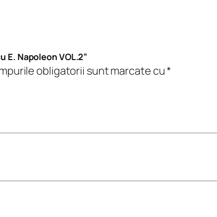
E
.
N
a
scu E. Napoleon VOL.2”
p
purile obligatorii sunt marcate cu
*
o
l
e
o
n
V
O
L
.
2