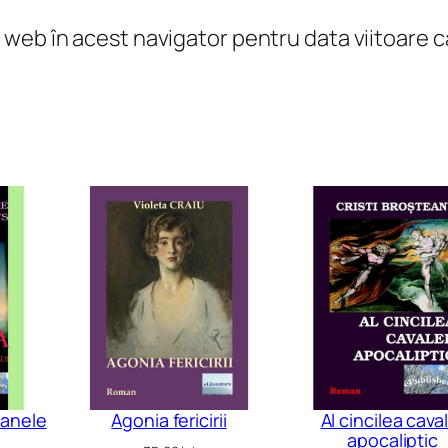
l web în acest navigator pentru data viitoare
zanele
Agonia fericirii
Al cincilea cava
apocaliptic