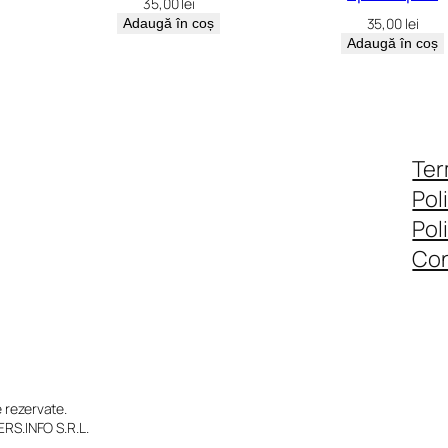
35,00
lei
35,00
lei
Adaugă în coș
Adaugă în coș
Ter
Pol
Pol
Con
rezervate.
RS.INFO S.R.L.