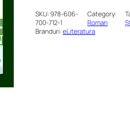
a
n
SKU:
978-606-
Category:
T
t
700-712-1
Roman
Ș
i
Branduri:
eLiteratura
t
a
t
e
P
o
p
e
s
c
u