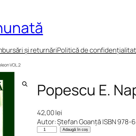
inunată
mbursări și returnări
Politică de confidențialita
oleon VOL.2
Popescu E. Na
42,00
lei
Autor: Ștefan Goanță ISBN 978-
C
Adaugă în coș