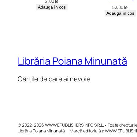
31,00
lei
52,00
lei
Adaugă în coș
Adaugă în coș
Librăria Poiana Minunată
Cărțile de care ai nevoie
© 2022–2026 WWW.EPUBLISHERS.INFO S.R.L.• Toate drepturile 
Librăria Poiana Minunată — Marcă editorială a WWW.EPUBLISHE