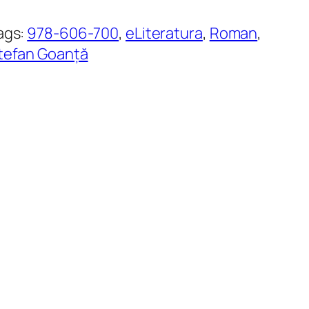
ags:
978-606-700
, 
eLiteratura
, 
Roman
, 
tefan Goanță