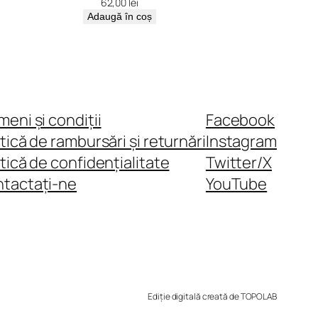
62,00
lei
Adaugă în coș
meni și condiții
Facebook
itică de rambursări și returnări
Instagram
itică de confidențialitate
Twitter/X
tactați-ne
YouTube
Ediție digitală creată de TOPOLAB