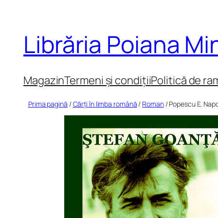
Sari
la
Librăria Poiana M
conținut
Magazin
Termeni și condiții
Politică de ra
Prima pagină
/
Cărți în limba română
/
Roman
/ Popescu E. Nap