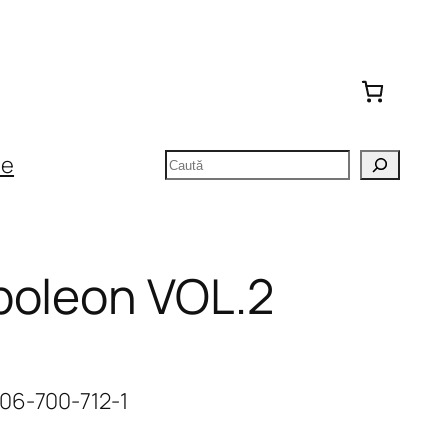
Caută
te
poleon VOL.2
606-700-712-1