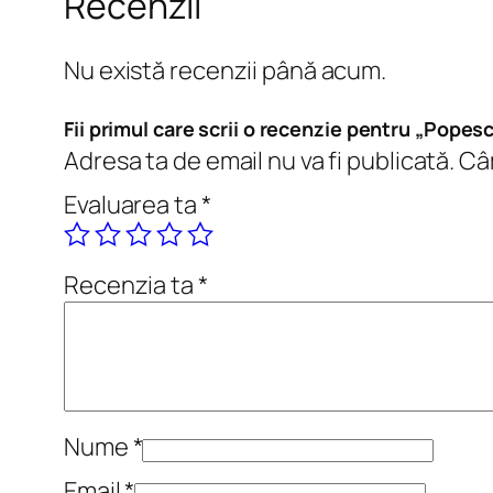
Recenzii
Nu există recenzii până acum.
Fii primul care scrii o recenzie pentru „Pope
Adresa ta de email nu va fi publicată.
Câm
Evaluarea ta
*
Recenzia ta
*
Nume
*
Email
*