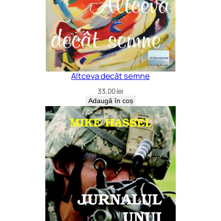
e
t
i
c
e
Altceva decât semne
33,00
lei
Adaugă în coș