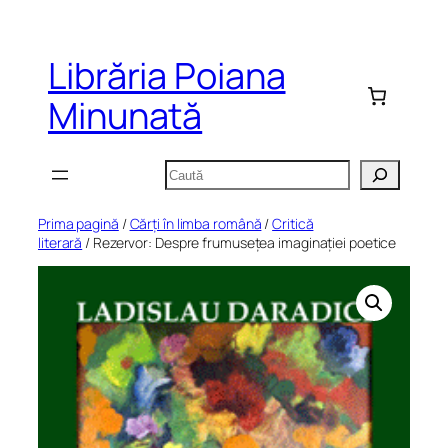
Sari
la
Librăria Poiana
conținut
Minunată
Caută
Prima pagină
/
Cărți în limba română
/
Critică
literară
/ Rezervor: Despre frumusețea imaginației poetice