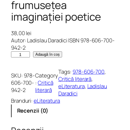
frumusețea
imaginației poetice
38,00
lei
Autor: Ladislau Daradici ISBN 978-606-700-
942-2
C
Adaugă în coș
a
n
Tags:
978-606-700
, 
SKU:
978-
Category
t
Critică literară
, 
606-700-
:
Critică
i
eLiteratura
, 
Ladislau
942-2
literară
t
Daradici
a
Branduri:
eLiteratura
t
Recenzii (0)
e
R
e