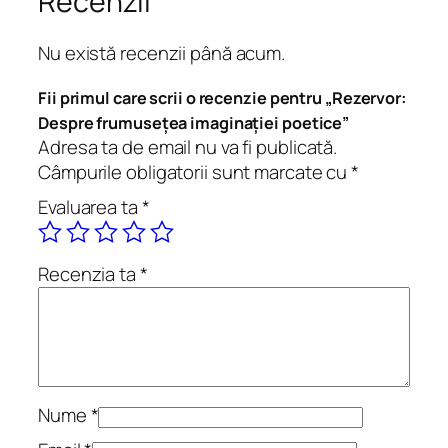
Recenzii
z
e
Nu există recenzii până acum.
r
v
Fii primul care scrii o recenzie pentru „Rezervor:
o
Despre frumusețea imaginației poetice”
r
Adresa ta de email nu va fi publicată.
:
Câmpurile obligatorii sunt marcate cu
*
D
Evaluarea ta
*
e
s
p
Recenzia ta
*
r
e
f
r
u
m
Nume
*
u