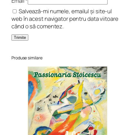
Email
*
s
Salvează-mi numele, emailul și site-ul
e
web în acest navigator pentru data viitoare
ț
când o să comentez.
e
a
i
m
a
Produse similare
g
i
n
a
ț
i
e
i
p
o